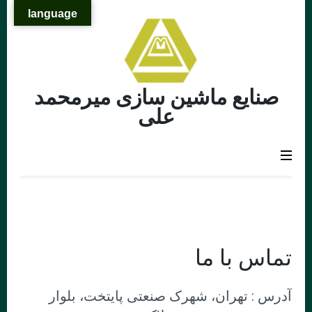
پرش
language
به
محتوا
(کلید
Enter
صنایع ماشین سازی میرمحمد
را
علی
بزنید)
تماس با ما
آدرس : تهران، شهرک صنعتی پایتخت، بلوار